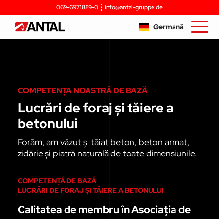
069-6971889-0
info@antal-gruppe.de
Germană
COMPETENȚA NOASTRĂ DE BAZĂ
Lucrări de foraj și tăiere a
betonului
Forăm, am văzut și tăiat beton, beton armat,
zidărie și piatră naturală de toate dimensiunile.
COMPETENȚĂ DE BAZĂ
LUCRĂRI DE FORAJ ȘI TĂIERE A BETONULUI
Calitatea de membru în Asociația de