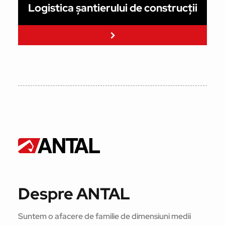
Logistica șantierului de construcții
Citeste mai mult
Citeste mai mult
Despre ANTAL
Suntem o afacere de familie de dimensiuni medii