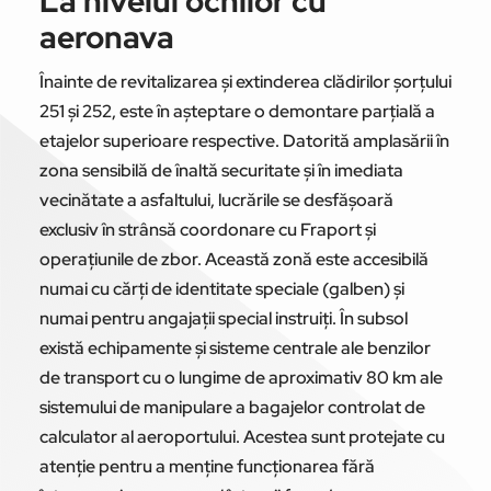
La nivelul ochilor cu
aeronava
Înainte de revitalizarea și extinderea clădirilor șorțului
251 și 252, este în așteptare o demontare parțială a
etajelor superioare respective. Datorită amplasării în
zona sensibilă de înaltă securitate și în imediata
vecinătate a asfaltului, lucrările se desfășoară
exclusiv în strânsă coordonare cu Fraport și
operațiunile de zbor. Această zonă este accesibilă
numai cu cărți de identitate speciale (galben) și
numai pentru angajații special instruiți. În subsol
există echipamente și sisteme centrale ale benzilor
de transport cu o lungime de aproximativ 80 km ale
sistemului de manipulare a bagajelor controlat de
calculator al aeroportului. Acestea sunt protejate cu
atenție pentru a menține funcționarea fără