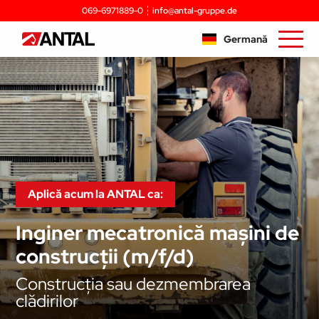
069-6971889-0
info@antal-gruppe.de
Germană
Aplică acum la ANTAL ca:
Inginer mecatronică mașini de
construcții (m/f/d)
Construcția sau dezmembrarea
clădirilor