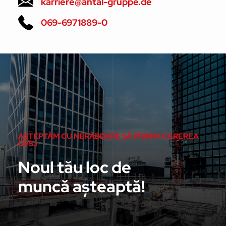
karriere@antal-gruppe.de
069-6971889-0
AȘTEPTĂM CU NERĂBDARE SĂ PRIMIM CEREREA
DVS.!
Noul tău loc de
muncă așteaptă!