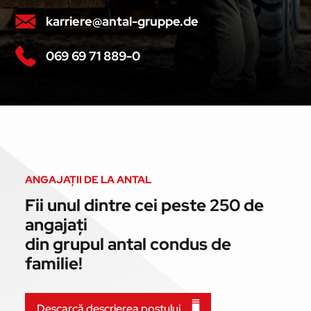
karriere@antal-gruppe.de
069 69 71 889-0
ANGAJAȚII DE LA ANTAL
Fii unul dintre cei peste 250 de
angajați
din grupul antal condus de
familie!
Descarcă descrierea postului